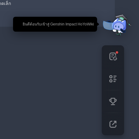
ดเล็ก
🎉 ยินดีต้อนรับเข้าสู่ Genshin Impact HoYoWiki