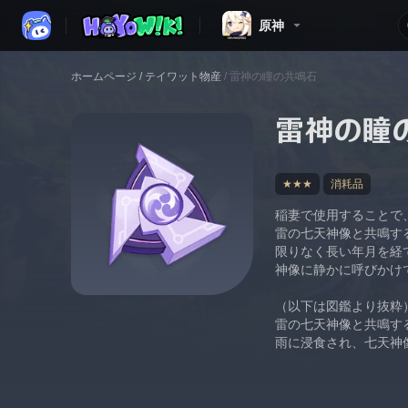
原神
ホームページ
/
テイワット物産
/
雷神の瞳の共鳴石
雷神の瞳
★★★
消耗品
稲妻で使用することで
雷の七天神像と共鳴す
限りなく長い年月を経
神像に静かに呼びかけ
（以下は図鑑より抜粋
雷の七天神像と共鳴す
雨に浸食され、七天神