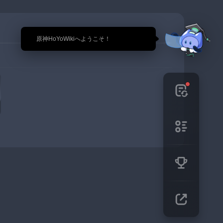
🎉 原神HoYoWikiへようこそ！