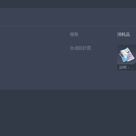
種類
消耗品
合成設計図
説明：雷神の瞳の共鳴石