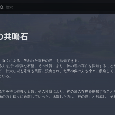
の共鳴石
、近くにある「失われた雷神の瞳」を探知できる。
る力を持つ特異な石盤。その性質により、神の瞳の存在を探知すること
て、壮大な城も彫像も風雨に浸食され、七天神像の力も徐々に散逸して
ている。
）
る力を持つ特異な石盤。その性質により、神の瞳の存在を探知すること
像の力も徐々に逸散していった。逸散した力は「神の瞳」と形成し、そ