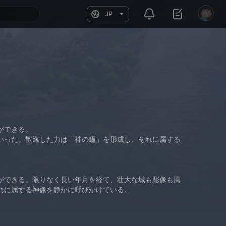
JP
ができる。
いった。散逸した力は「神の瞳」を形成し、それに属する
ができる。限りなく長い年月を経て、壮大な城も彫像も風
れに属する神像を静かに呼びかけている。