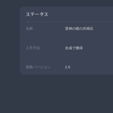
ステータス
名称
雷神の瞳の共鳴石
入手方法
合成で獲得
実装バージョン
2.0