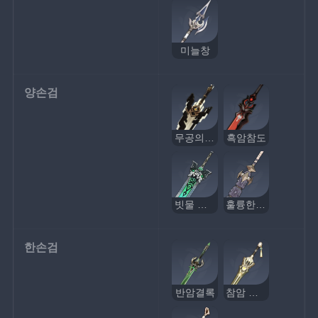
미늘창
양손검
무공의 검
흑암참도
빗물 베기
훌륭한 대화수단
한손검
반암결록
참암 프로토타입