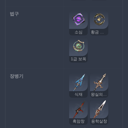
법구
소심
황금 호박 프로토타입
1급 보옥
장병기
식재
왕실의 장창
흑암창
용학살창