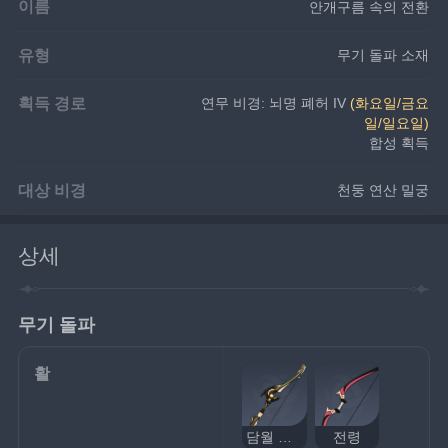
이름
안개구름 속의 전환
유형
무기 돌파 소재
획득 경로
연무 비경: 뇌명 폐허 IV 
(화요일/금요
일/일요일)
합성 획득
대상 비경
천둥 연산 밀궁
상세
무기 돌파
활
담월 프로토타입
전령