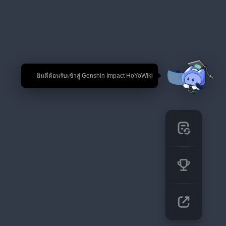
🎉 ยินดีต้อนรับเข้าสู่ Genshin Impact HoYoWiki