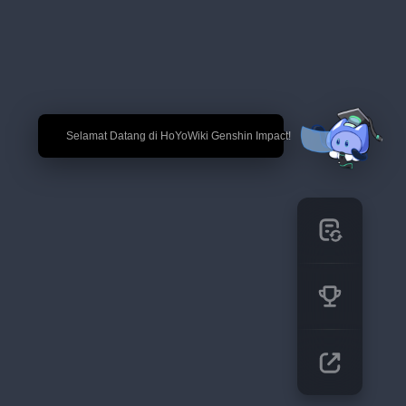
🎉 Selamat Datang di HoYoWiki Genshin Impact!