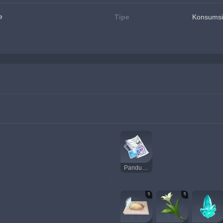
e
Tipe
Konsumsi
Panduan: Anemoculus Resonance Stone
5
5