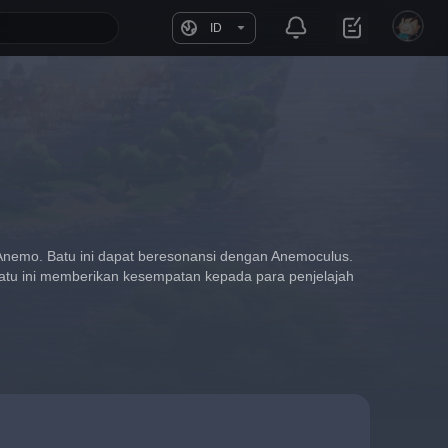
ID
Anemo. Batu ini dapat beresonansi dengan Anemoculus.
Batu ini memberikan kesempatan kepada para penjelajah 