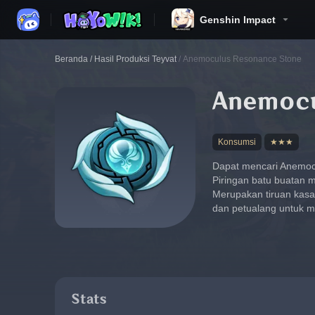
Genshin Impact
Beranda
/
Hasil Produksi Teyvat
/
Anemoculus Resonance Stone
Anemocu
Konsumsi
★★★
Dapat mencari Anemocu
Piringan batu buatan 
Merupakan tiruan kasa
dan petualang untuk m
Stats