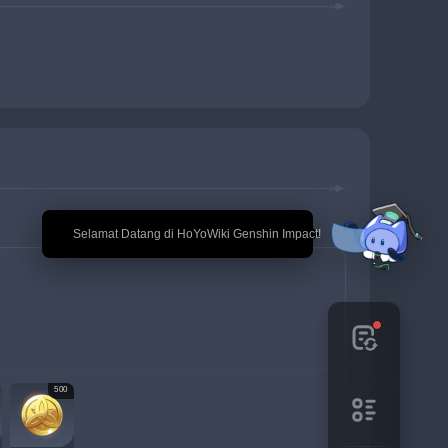
🎉 Selamat Datang di HoYoWiki Genshin Impact!
500