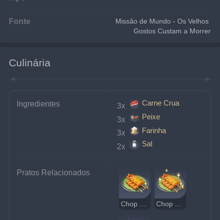
Fonte
Missão de Mundo - Os Velhos 
Gostos Custam a Morrer
Culinária
Carne Crua
Ingredientes
3x 
Peixe
3x 
Farinha
3x 
Sal
2x 
Pratos Relacionados
Chop Suey de Zhongyuan
Chop Suey de Zhongyuan Delicioso