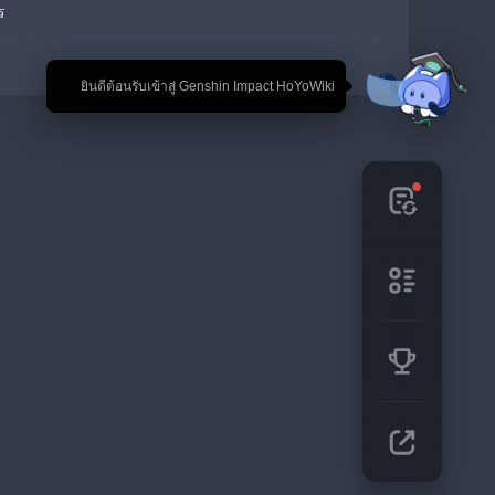
ร
🎉 ยินดีต้อนรับเข้าสู่ Genshin Impact HoYoWiki