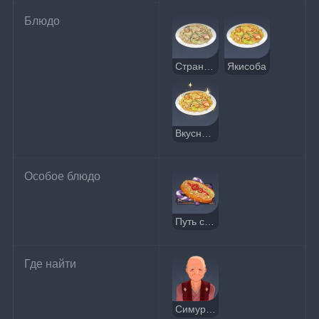
Блюдо
Странная якисоба
Якисоба
Вкусная якисоба
Особое блюдо
Путь силача
Где найти
Симура Камбэй