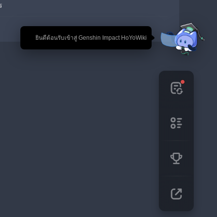
ร
🎉 ยินดีต้อนรับเข้าสู่ Genshin Impact HoYoWiki