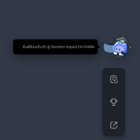
🎉 ยินดีต้อนรับเข้าสู่ Genshin Impact HoYoWiki