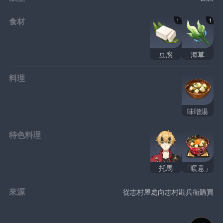
食材
1
1
豆腐
海草
料理
味噌湯
特色料理
托馬
「暖意」
來源
從志村屋處向志村勘兵衛購買