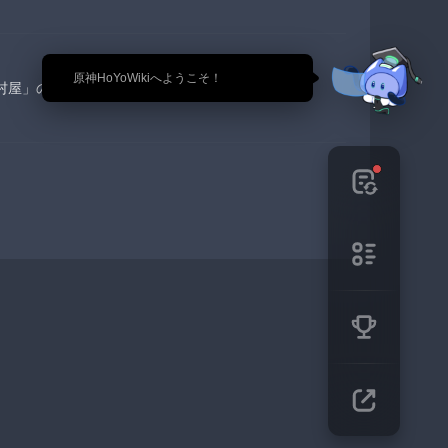
🎉 原神HoYoWikiへようこそ！
村屋」の志村勘兵衛より購入可能