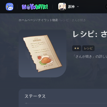
原神
ホームページ
/
テイワット物産
/
レシピ：さんが焼き
レシピ：
★★
レシピ
「さんが焼き」の詳し
ステータス