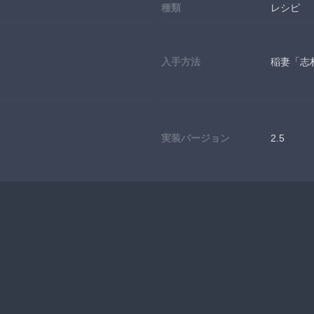
種類
レシピ
入手方法
稲妻「志
実装バージョン
2.5