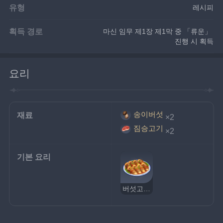
유형
레시피
획득 경로
마신 임무 제1장 제1막 중 「류운」 
진행 시 획득
요리
송이버섯
재료
×2
짐승고기
×2
기본 요리
버섯고기말이