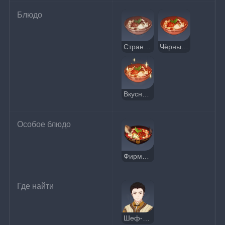
Блюдо
Странный чёрный окунь
Чёрный окунь
Вкусный чёрный окунь
Особое блюдо
Фирменная отварная рыба
Где найти
Шеф-повар Мао