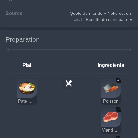
Source
Quête du monde « Neko est un 
chat : Recette du sanctuaire »
Préparation
Plat
Ingrédients
4
Pâté miaou revigorant
Poisson
2
Viande crue