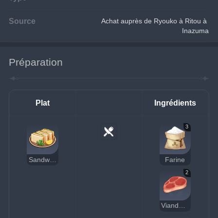
Source
Achat auprès de Ryouko à Ritou à 
Inazuma
Préparation
Plat
Ingrédients
3
Sandwich à la viande
Farine
2
Viande crue