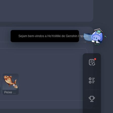
🎉 Sejam bem-vindos a HoYoWiki de Genshin Impact!
Peixe Grelhado de Sobrevivência