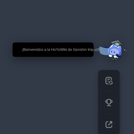
🎉 ¡Bienvenidos a la HoYoWiki de Genshin Impact!