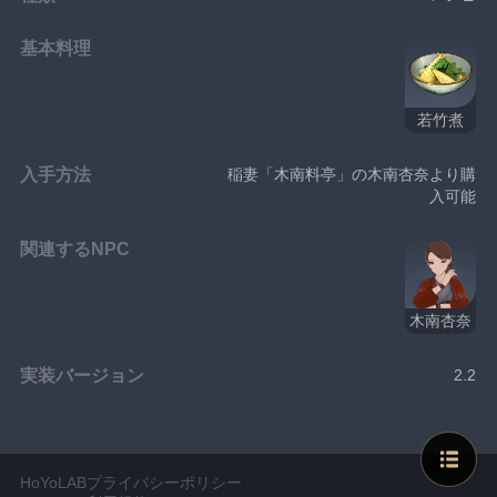
基本料理
若竹煮
入手方法
稲妻「木南料亭」の木南杏奈より購
入可能
関連するNPC
木南杏奈
実装バージョン
2.2
HoYoLABプライバシーポリシー