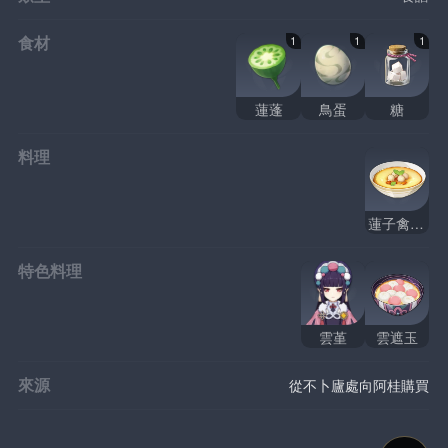
食材
1
1
1
蓮蓬
鳥蛋
糖
料理
蓮子禽蛋羹
特色料理
雲堇
雲遮玉
來源
從不卜廬處向阿桂購買