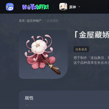
原神
首页
/
提瓦特物产
/
「金屋藏娇」
「金屋藏娇
任务道具
用于制作「送仙典仪」
这个品种原本生长在水
属性