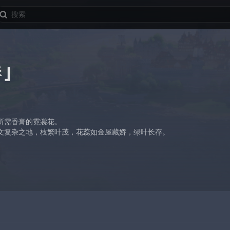
」
所需香膏的霓裳花。
文复杂之地，枝繁叶茂，花蕊如金屋藏娇，绿叶长存。