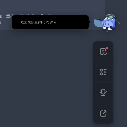
第一章•第二幕：辞行久远之躯
香
🎉 欢迎来到原神HoYoWiki