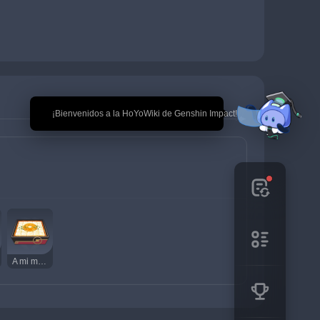
🎉 ¡Bienvenidos a la HoYoWiki de Genshin Impact!
A mi manera