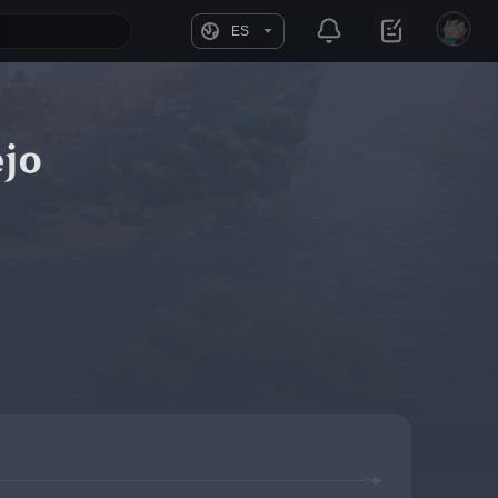
ES
ejo