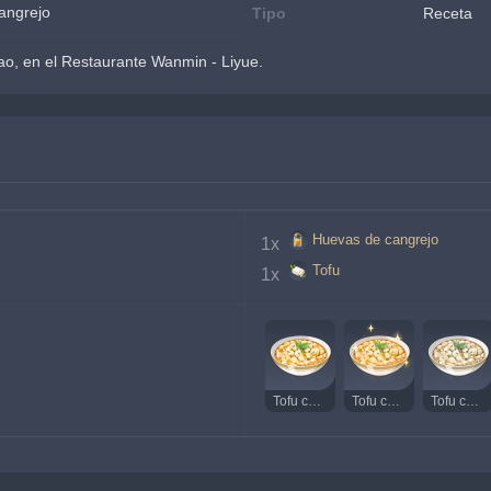
angrejo
Tipo
Receta
o, en el Restaurante Wanmin - Liyue.
Huevas de cangrejo
1x 
Tofu
1x 
Tofu con huevas de cangrejo
Tofu con huevas de cangrejo delicioso
Tofu con huevas de cangrejo extraño