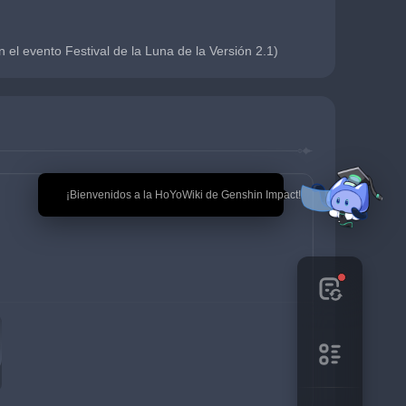
 el evento Festival de la Luna de la Versión 2.1)
🎉 ¡Bienvenidos a la HoYoWiki de Genshin Impact!