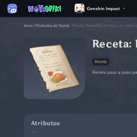
Genshin Impact
Inicio
/
Productos de Teyvat
/
Receta: Panecillos de maíz con carne 
Receta: 
Receta
Receta paso a paso pa
Atributos