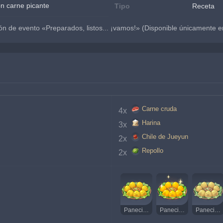
on carne picante
Tipo
Receta
ión de evento «Preparados, listos... ¡vamos!» (Disponible únicamente en
Carne cruda
4x 
Harina
3x 
Chile de Jueyun
2x 
Repollo
2x 
Panecillos de maíz con carne picante
Panecillos de maíz con carne picante deliciosos
Panecillos de maíz con carne picante extraños