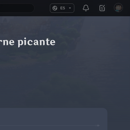
ES
rne picante