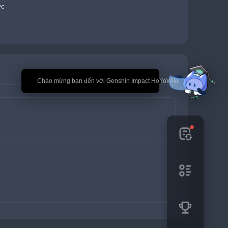
ức
🎉 Chào mừng bạn đến với Genshin Impact HoYoWiki