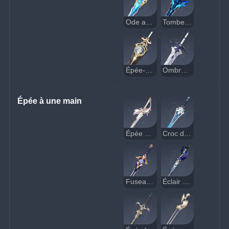
Ode au chant du vent
Tombe-neige en argétoile
Épée-horloge
Ombre ferreuse
Épée à une main
Épée du faucon
Croc de loup
Fuseau de cinabre
Éclair des impasses