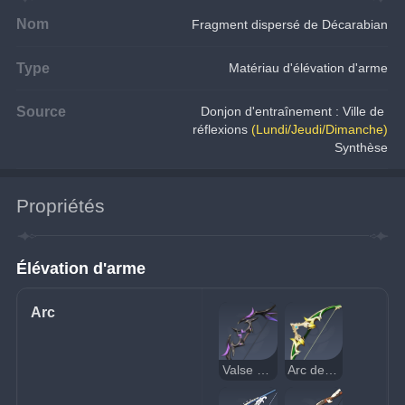
Nom
Fragment dispersé de Décarabian
Type
Matériau d'élévation d'arme
Source
Donjon d'entraînement : Ville de 
réflexions 
(Lundi/Jeudi/Dimanche)
Synthèse
Propriétés
Élévation d'arme
Arc
Valse nocturne
Arc de chasse verdoyant