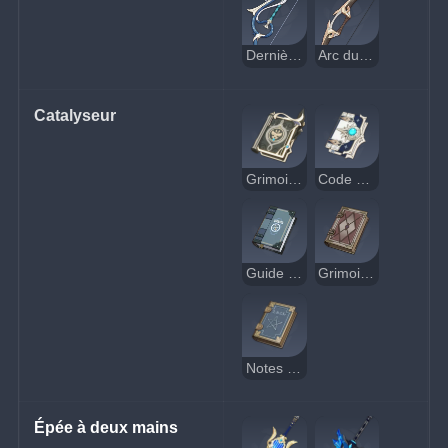
Dernière corde
Arc du corbeau
Catalyseur
Grimoire royal
Code de Favonius
Guide de magie
Grimoire de poche
Notes de l'apprenti
Épée à deux mains