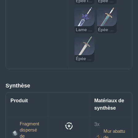
Épée longue royale
Épée de Favonius
Lame froide
Épée en argent
Épée émoussée
Synthèse
Produit
Matériaux de 
synthèse
Fragment
3x 
dispersé
Mur abattu
de
de