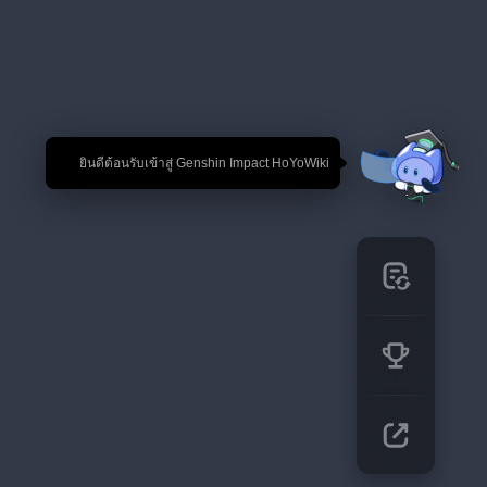
🎉 ยินดีต้อนรับเข้าสู่ Genshin Impact HoYoWiki