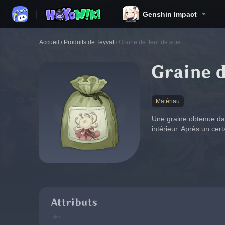
Genshin Impact
Accueil
/
Produits de Teyvat
/
Graine de fleur de soie
Graine d
Matériau
Une graine obtenue dan
intérieur. Après un cer
Attributs