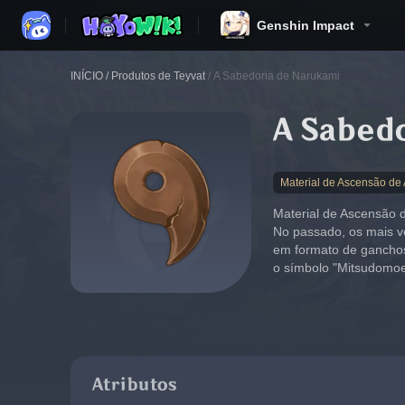
Genshin Impact
INÍCIO
/
Produtos de Teyvat
/
A Sabedoria de Narukami
A Sabed
Material de Ascensão de
Material de Ascensão 
No passado, os mais v
em formato de ganchos 
o símbolo "Mitsudomoe
Atributos