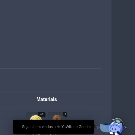
Materiais
125
3
🎉 Sejam bem-vindos a HoYoWiki de Genshin Impact!
Mora
A Sabedoria de Narukami