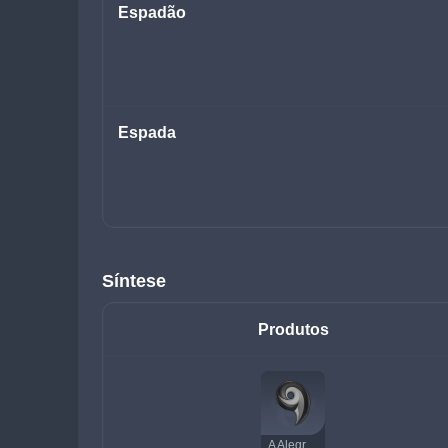
Espadão
Espada
Síntese
Produtos
A Alegria de Narukami