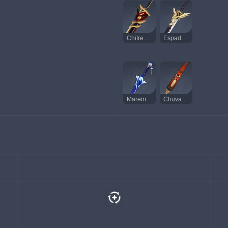
Chifres Vermelhos Destruidores de Pedras
Espada Grande de Katsuragi
Maremoto da Lua de Futsu
Chuva Floral