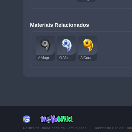
Materiais Relacionados
A Alegria de Narukami
O Afeto de Narukami
A Coragem de Narukami
Política de Privacidade da Comunidade
Termos de Uso da Co