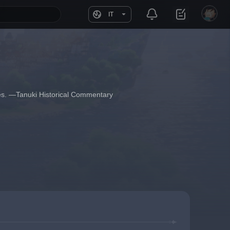
IT
es. —Tanuki Historical Commentary