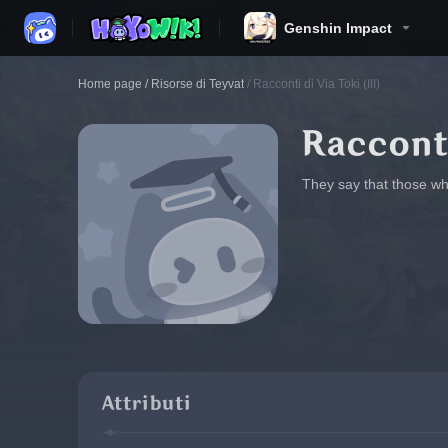
Genshin Impact
Home page
/
Risorse di Teyvat
/
Racconti di Via Toki (III)
Racconti
They say that those w
Attributi