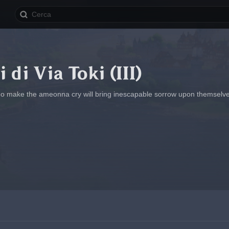
 di Via Toki (III)
ho make the ameonna cry will bring inescapable sorrow upon themselv