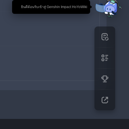
🎉 ยินดีต้อนรับเข้าสู่ Genshin Impact HoYoWiki