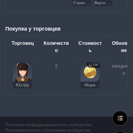
Странный золотистый краб
Вкусный золотистый краб
Покупка у торговцев
Торговец
Количеств
Стоимост
Обновл
о
ь
ие
12 200
2
ежеднев
е
Юэ Шу
Мора
Политика конфиденциальности сообщества
Пользовательское соглашение сообщества