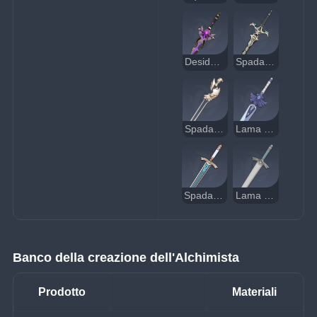
Desiderio purulento
Spada lunga reale
Spada di Favonius
Lama fredda
Spada d'argento
Lama smussata
Banco della creazione dell'Alchimista
Prodotto
Materiali