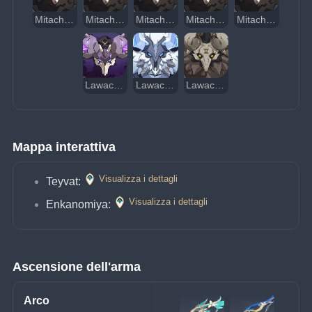
Mitachurl con scudo di legno
Mitachurl con scudo di roccia
Mitachurl con scudo di ghiaccio
Mitachurl con ascia di fuoco
Mitachurl con ascia di fulmine
Lawachurl Elmodituono
Lawachurl Bracciogelato
Lawachurl Mantodipietra
Mappa interattiva
Visualizza i dettagli
Teyvat:
Visualizza i dettagli
Enkanomiya:
Ascensione dell'arma
Arco