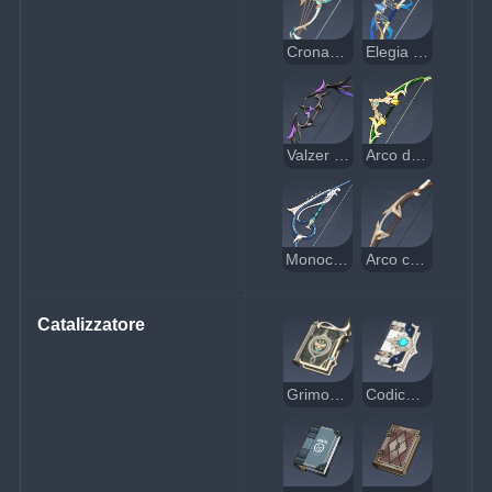
Cronache dell'alba
Elegia finale
Valzer notturno
Arco da caccia smeraldo
Monocorda
Arco corvino
Catalizzatore
Grimorio reale
Codice di Favonius