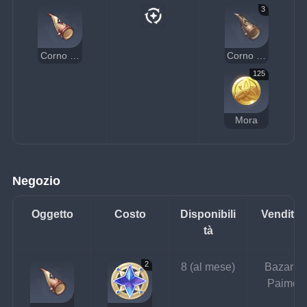
3
Corno con cristallo nero
Corno di bronzo nero
125
Mora
Negozio
Oggetto
Costo
Disponibili
Venditor
tà
2
8 (al mese)
Bazar di
Paimon