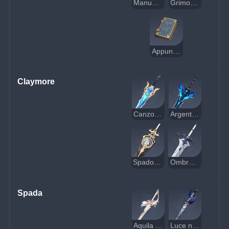
Manuale di magia
Grimorio tascabile
Appunti dell'apprendista
Claymore
Canzone silvestre
Argento astrale delle nevi
Spadone del tempo
Ombra di ferro
Spada
Aquila Favonia
Luce nei vicoli