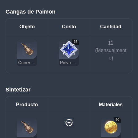
Gangas de Paimon
Objeto
Costo
Cantidad
15
12
(Mensualment
e)
Cuerno de bronce negro
Polvo estelar sin dueño
Sintetizar
Producto
Materiales
50