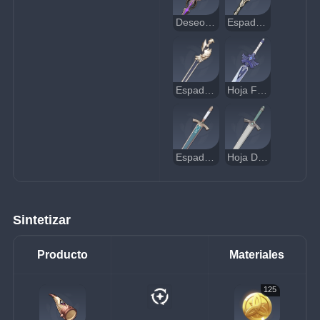
Deseo Ponzoñoso
Espada Real Larga
Espada de Favonius
Hoja Fría
Espada Plateada
Hoja Desafilada
Sintetizar
Producto
Materiales
125