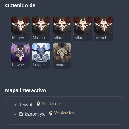
Obtenido de
Mitachurl con Escudo de Madera
Mitachurl con Escudo de Piedra
Mitachurl con Escudo Cryo
Mitachurl con Hacha de Fuego
Mitachurl con Hacha Electro
Lawachurl Electroyelmo
Lawachurl Brazo Helado
Lawachurl Acorazado
Mapa interactivo
Ver detalles
Teyvat: 
Ver detalles
Enkanomiya: 