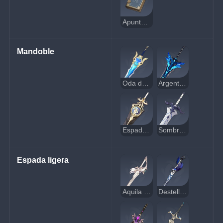
Apuntes del Aprendiz
Mandoble
Oda de los Pinos
Argento Estelar de las Nieves
Espada del Tiempo
Sombra Férrea
Espada ligera
Aquila Favonia
Destello en la Oscuridad