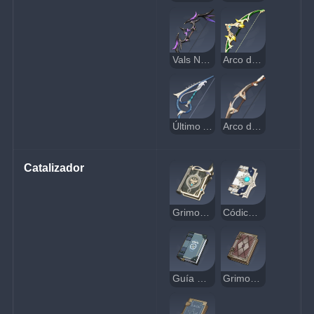
Vals Nocturno
Arco de la Cazadora Esmeralda
Último Acorde
Arco de Cuervo
Catalizador
Grimorio Real
Códice de Favonius
Guía Mágica
Grimorio de Bolsillo