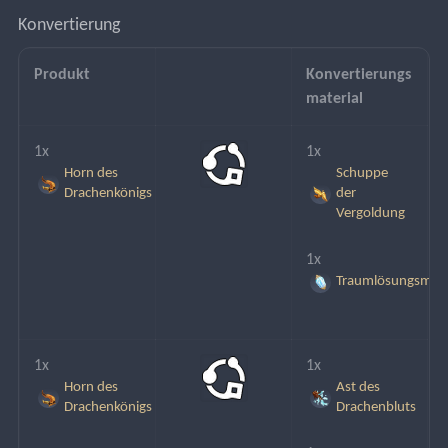
Konvertierung
Produkt
Konvertierungs
material
1x
1x
Horn des
Schuppe
Drachenkönigs
der
Vergoldung
1x
Traumlösungsmitt
1x
1x
Horn des
Ast des
Drachenkönigs
Drachenbluts