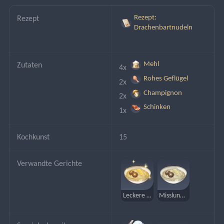
Rezept:
Rezept
Drachenbartnudeln
Mehl
Zutaten
4x 
Rohes Geflügel
2x 
Champignon
2x 
Schinken
1x 
Kochkunst
15
Verwandte Gerichte
Leckere Drachenbartnudeln
Misslungene Drachenbartnudeln