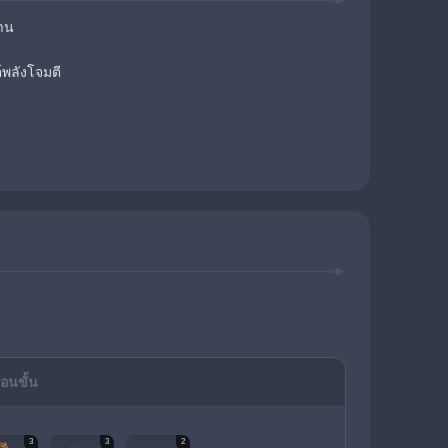
าน
์พลังโจมตี
ื่อนขั้น
3
3
2