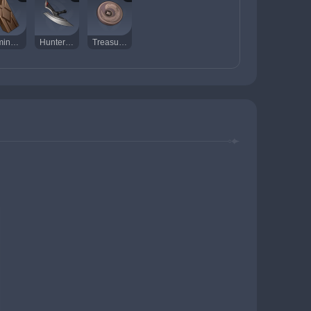
Luminous Sands from Guyun
Hunter's Sacrificial Knife
Treasure Hoarders Insignia