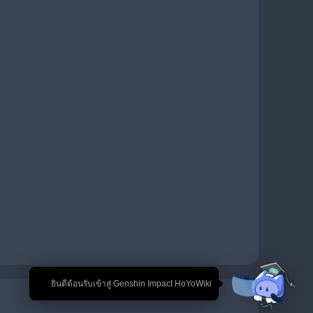
🎉 ยินดีต้อนรับเข้าสู่ Genshin Impact HoYoWiki