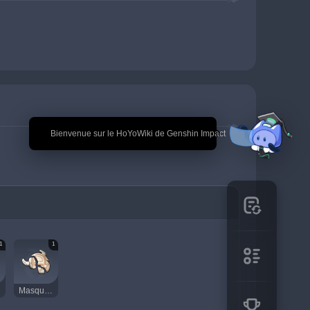
🎉 Bienvenue sur le HoYoWiki de Genshin Impact
1
1
Masque endommagé