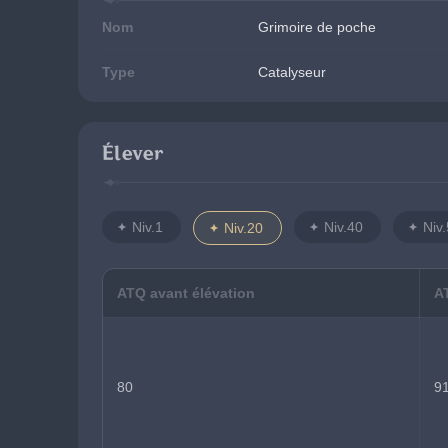
Nom
Grimoire de poche
Type
Catalyseur
Élever
Niv.1
Niv.40
Niv
Niv.20
ATQ avant élévation
A
80
9