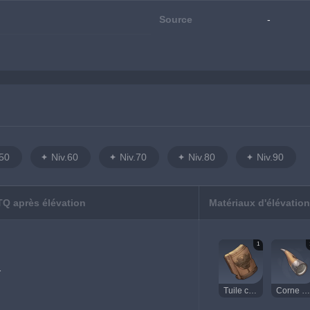
Source
-
.50
Niv.60
Niv.70
Niv.80
Niv.90
TQ après élévation
Matériaux d'élévation
1
1
Tuile cassée de Décarabian
Corne lourde