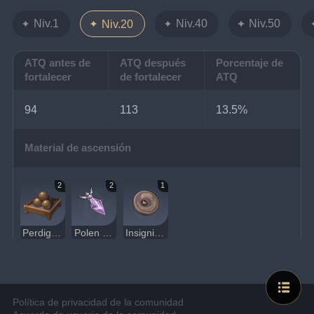
Niv.1
Niv.40
Niv.50
Niv.20
ATQ antes de
ATQ después
Porcentaje de
fortalecer
de fortalecer
ATQ
94
113
13.5%
Material de ascensión
2
2
1
Perdigones de plomo
Polen de neblina
Insignia de cuervo de bronce
Política de privacidad de la comunidad