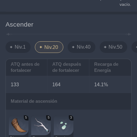
vacío.
Ascender
Niv.1
Niv.40
Niv.50
Niv.20
ATQ antes de
ATQ después
Recarga de
fortalecer
de fortalecer
Energía
133
164
14.1%
Material de ascensión
5
5
3