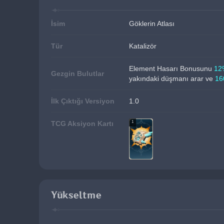
İsim
Göklerin Atlası
Tür
Katalizör
Element Hasarı Bonusunu 
12
Gezgin Bulutlar
yakındaki düşmanı arar ve 
16
İlk Çıktığı Versiyon
1.0
1
TCG Aksiyon Kartı
Yükseltme