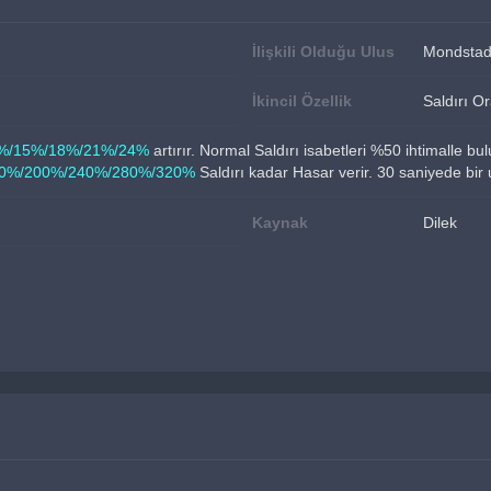
İlişkili Olduğu Ulus
Mondstad
İkincil Özellik
Saldırı O
%/15%/18%/21%/24%
 artırır. Normal Saldırı isabetleri %50 ihtimalle 
0%/200%/240%/280%/320%
 Saldırı kadar Hasar verir. 30 saniyede bir 
Kaynak
Dilek