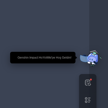
🎉 Genshin Impact HoYoWiki'ye Hoş Geldin!