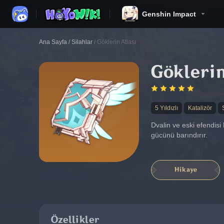
Genshin Impact
Ana Sayfa
/
Silahlar
/
Göklerin Atlası
Göklerin
5 Yıldızlı
Katalizör
Dvalin ve eski efendisi 
gücünü barındırır.
Hikaye
Özellikler