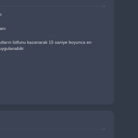
t
ranı
bulutların lütfunu kazanarak 15 saniye boyunca en 
uygulanabilir.