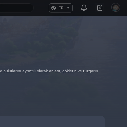
TR
ulutlarını ayrıntılı olarak anlatır, göklerin ve rüzgarın 