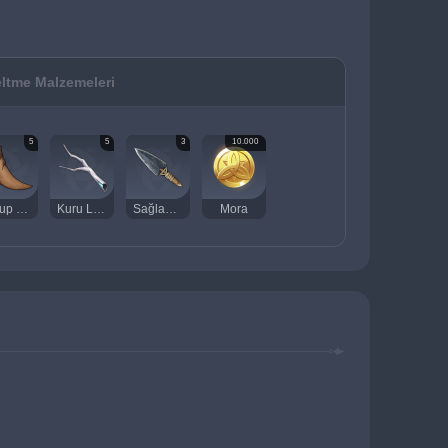
ltme Malzemeleri
5
5
3
10.000
Kutup Kurdunun Süt Dişi
Kuru Ley Hattı Dalı
Sağlam Ok Başı
Mora