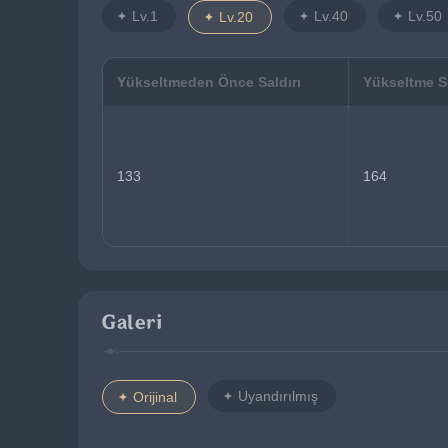
Lv.1
Lv.40
Lv.50
Lv.20
Yükseltmeden Önce Saldırı
Yükseltme So
133
164
Galeri
Uyandırılmış
Orijinal