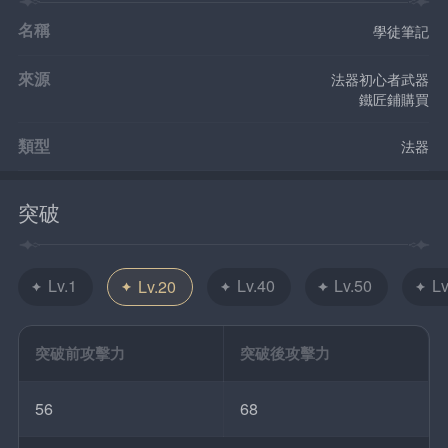
名稱
學徒筆記
來源
法器初心者武器
鐵匠鋪購買
類型
法器
突破
Lv.1
Lv.40
Lv.50
Lv
Lv.20
突破前攻擊力
突破後攻擊力
56
68