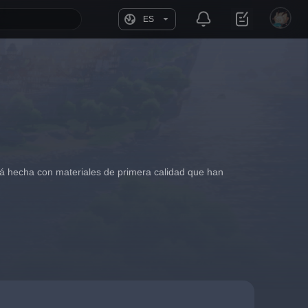
ES
tá hecha con materiales de primera calidad que han 