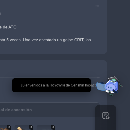
t
je de ATQ
a 5 veces. Una vez asestado un golpe CRIT, las 
🎉 ¡Bienvenidos a la HoYoWiki de Genshin Impact!
ial de ascensión
3
3
2