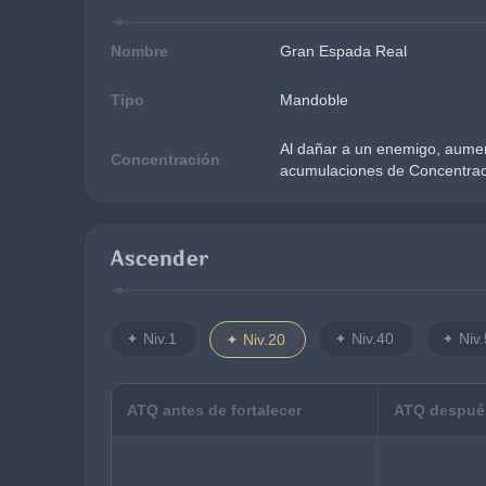
Nombre
Gran Espada Real
Tipo
Mandoble
Al dañar a un enemigo, aume
Concentración
acumulaciones de Concentraci
Ascender
Niv.1
Niv.40
Niv
Niv.20
ATQ antes de fortalecer
ATQ después