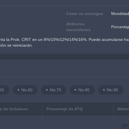
Cómo se consigue
Mondstad
Atributos
Porcenta
secundarios
nta la Prob. CRIT en un 8%/10%/12%/14%/16%. Puede acumularse hast
ón se reiniciarán.
.50
Niv.60
Niv.70
Niv.80
Niv.90
 de fortalecer
Porcentaje de ATQ
Mater