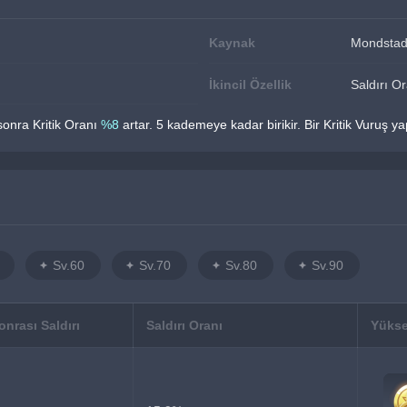
Kaynak
Mondstad
İkincil Özellik
Saldırı O
onra Kritik Oranı 
%8 
artar. 5 kademeye kadar birikir. Bir Kritik Vuruş 
Sv.60
Sv.70
Sv.80
Sv.90
nrası Saldırı
Saldırı Oranı
Yükse