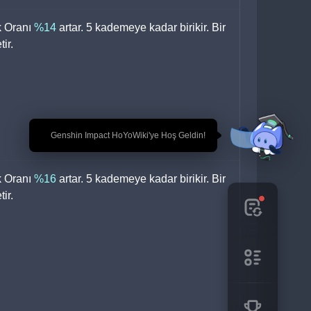
 Oranı 
%14 
artar. 5 kademeye kadar birikir. Bir 
ir.
🎉 Genshin Impact HoYoWiki'ye Hoş Geldin!
 Oranı 
%16 
artar. 5 kademeye kadar birikir. Bir 
ir.