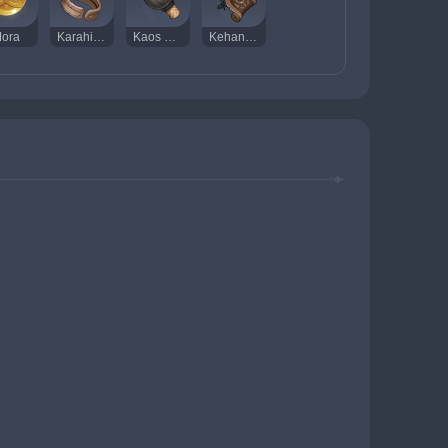
ora
Karahindiba Gladyatörü Kelepçesi
Kaos Cihazı
Kehanet Parşömeni