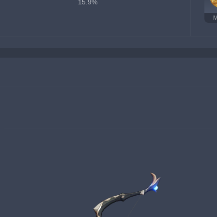
15.9%
M