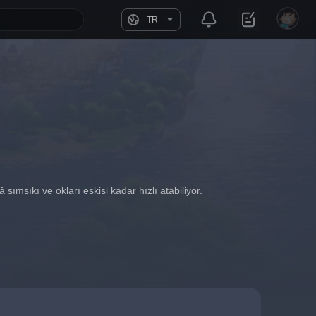
TR
 sımsıkı ve okları eskisi kadar hızlı atabiliyor.