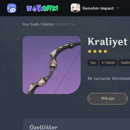
Genshin Impact
Ana Sayfa
/
Silahlar
/
Kraliyet Yayı
Kraliyet
Yay
4 Yıldızlı
Saldır
Bir zamanlar Mondstadt’ı
Hikaye
Özellikler