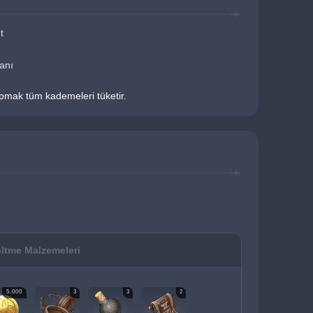
t
ranı
yapmak tüm kademeleri tüketir.
ltme Malzemeleri
5.000
3
3
2