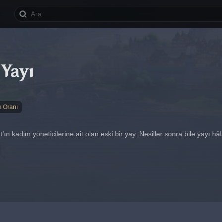
 Yayı
ı Oranı
n kadim yöneticilerine ait olan eski bir yay. Nesiller sonra bile yayı hâlâ