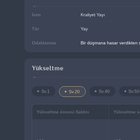
İsim
Kraliyet Yayı
Tür
Yay
Odaklanma
Bir düşmana hasar verdikten s
Yükseltme
Sv.1
Sv.40
Sv.50
Sv.20
Yükseltme öncesi Saldırı
Yükseltme so