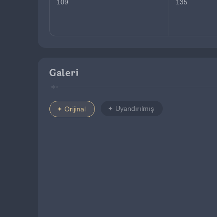
109
135
Galeri
Uyandırılmış
Orijinal