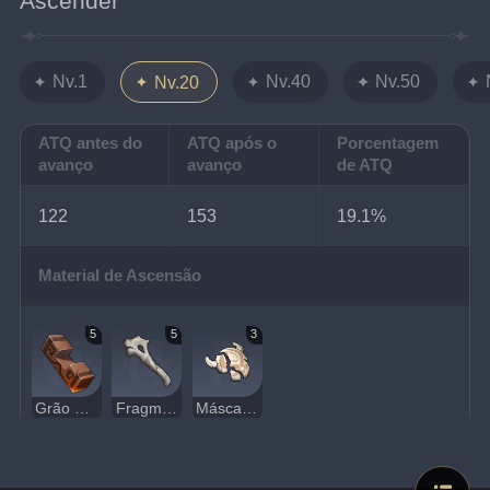
Ascender
Nv.1
Nv.40
Nv.50
Nv.20
ATQ antes do
ATQ após o
Porcentagem
avanço
avanço
de ATQ
122
153
19.1%
Material de Ascensão
5
5
3
Grão de Aerosiderite
Fragmento de osso frágil
Máscara Danificada