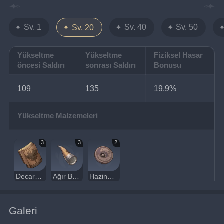
Sv. 1
Sv. 40
Sv. 50
Sv. 20
Yükseltme
Yükseltme
Fiziksel Hasar
öncesi Saldırı
sonrası Saldırı
Bonusu
109
135
19.9%
Yükseltme Malzemeleri
3
3
2
Decarabian'ın Kırık Çinisi
Ağır Boynuz
Hazine Avcısı Nişanı
Galeri