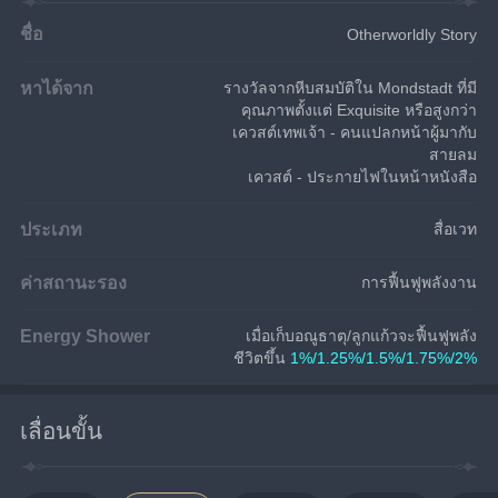
ชื่อ
Otherworldly Story
หาได้จาก
รางวัลจากหีบสมบัติใน Mondstadt ที่มี
คุณภาพตั้งแต่ Exquisite หรือสูงกว่า
เควสต์เทพเจ้า - คนแปลกหน้าผู้มากับ
สายลม
เควสต์ - ประกายไฟในหน้าหนังสือ
ประเภท
สื่อเวท
ค่าสถานะรอง
การฟื้นฟูพลังงาน
Energy Shower
เมื่อเก็บอณูธาตุ/ลูกแก้วจะฟื้นฟูพลัง
ชีวิตขึ้น 
1%/1.25%/1.5%/1.75%/2%
เลื่อนขั้น