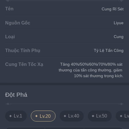
Tên
Cung Rỉ Sét
Nguồn Gốc
Liyue
Loại
Cung
Thuộc Tính Phụ
Tỷ Lệ Tấn Công
Cung Tên Tốc Xạ
Tăng 40%/50%/60%/70%/80% sát 
thương của tấn công thường, giảm 
10% sát thương trọng kích.
Đột Phá
Lv.1
Lv.40
Lv.50
Lv
Lv.20