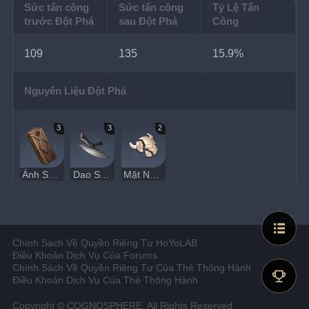
Sức tấn công
Sức tấn công
Tỷ Lệ Tấn
trước Đột Phá
sau Đột Phá
Công
109
135
15.9%
Nguyên Liệu Đột Phá
3
3
2
Ánh Sáng Rừng Băng Giá
Dao Săn Bắt
Mặt Nạ Vỡ
Chính Sách Về Quyền Riêng Tư HoYoLAB
Điều Khoản Dịch Vụ Của Forums
Chính Sách Về Quyền Riêng Tư Của Thẻ Thông Hành
Điều Khoản Dịch Vụ Của Thẻ Thông Hành
Copyright © COGNOSPHERE. All Rights Reserved.