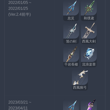
2022/01/05 ~ 
2022/01/25
(Ver.2.4前半)
息災
和璞鳶
笛の剣
西風大剣
千岩長槍
流浪楽章
西風猟弓
2023/03/21 ~ 
2023/04/11