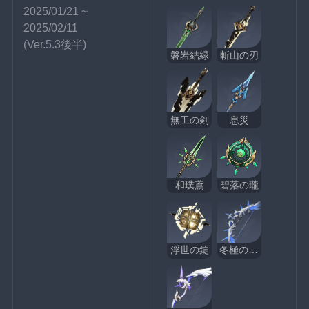
2025/01/21 ~ 
2025/02/11
(Ver.5.3後半)
磐岩結緑
斬山の刃
無工の剣
息災
和璞鳶
碧落の瓏
浮世の錠
冬極の白星