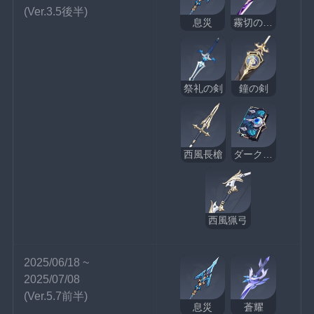
(Ver.3.5後半)
息災
霧切の廻光
祭礼の剣
鐘の剣
西風長槍
ダークアレイの酒と詩
西風猟弓
2025/06/18 ~ 
2025/07/08
(Ver.5.7前半)
息災
蒼耀