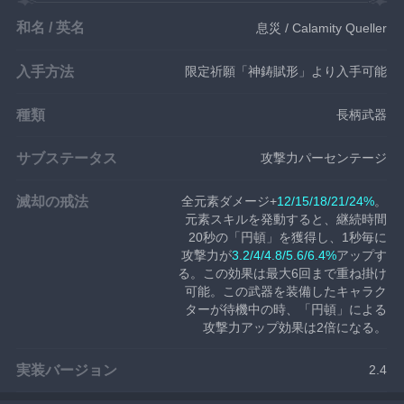
和名 / 英名
息災 / Calamity Queller
入手方法
限定祈願「神鋳賦形」より入手可能
種類
長柄武器
サブステータス
攻撃力パーセンテージ
滅却の戒法
全元素ダメージ+
12/15/18/21/24%
。
元素スキルを発動すると、継続時間
20秒の「円頓」を獲得し、1秒毎に
攻撃力が
3.2/4/4.8/5.6/6.4%
アップす
る。この効果は最大6回まで重ね掛け
可能。この武器を装備したキャラク
ターが待機中の時、「円頓」による
攻撃力アップ効果は2倍になる。
実装バージョン
2.4