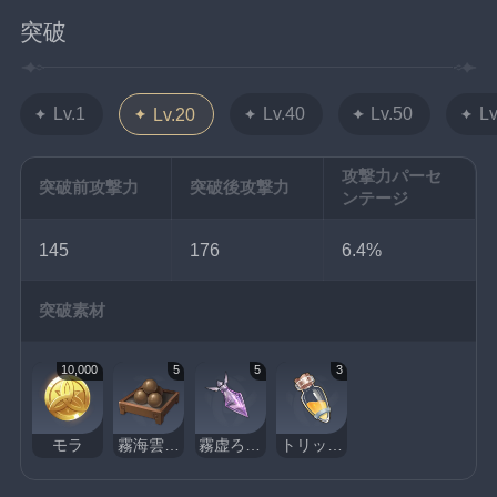
突破
Lv.1
Lv.40
Lv.50
Lv
Lv.20
攻撃力パーセ
突破前攻撃力
突破後攻撃力
ンテージ
145
176
6.4%
突破素材
10,000
5
5
3
モラ
霧海雲間の鉛丹
霧虚ろの花粉
トリックフラワーの蜜