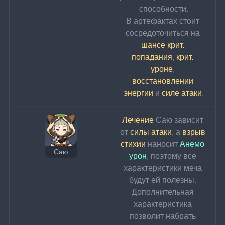
способности.
В артефактах стоит 
сосредоточиться на 
шансе крит. 
попадания
, 
крит. 
уроне
, 
восстановлении 
энергии
 и 
силе атаки
.
Лечение 
Саю зависит 
от 
силы атаки
, а 
взрыв 
стихии
 наносит 
Анемо 
Саю
урон
, поэтому все 
характеристики меча 
будут ей полезны. 
Дополнительная 
характеристика 
позволит набрать 