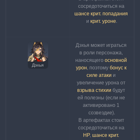
сосредоточиться на 
шансе крит. попадания
и 
крит. уроне
.
Дэхья может играться 
в роли 
персонажа, 
наносящего 
основной 
Дэхья
урон
, поэтому 
бонус к 
силе атаки
 и 
увеличение урона от 
взрыва стихии
 будут 
ей полезны (если не 
активировано 1 
созвездие).
В артефактах стоит 
сосредоточиться на 
HP
, 
шансе крит. 