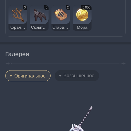
3
3
2
5 000
Коралловая ветвь внешних морей
Скрытый коготь
Старая гарда
Мора
Галерея
Возвышенное
Оригинальное