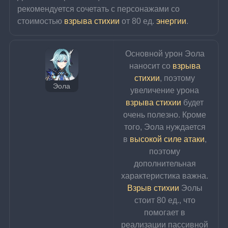
рекомендуется сочетать с персонажами со 
стоимостью 
взрыва стихии
 от 80 ед. 
энергии
.
Основной урон Эола 
наносит со 
взрыва 
стихии
, поэтому 
Эола
увеличение урона 
взрыва стихии
 будет 
очень полезно. Кроме 
того, Эола нуждается 
в 
высокой силе атаки
, 
поэтому 
дополнительная 
характеристика важна. 
Взрыв стихии
 Эолы 
стоит 80 ед., что 
помогает в 
реализации пассивной 