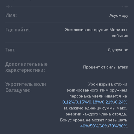
Имя:
Акуомару
Где найти:
Эксклюзивное оружие Молитвы 
события
Тип:
Двуручное
Дополнительные
Процент от силы атаки
характеристики:
Укротитель волн
Урон взрыва стихии 
Ватацуми:
экипированного этим оружием 
персонажа увеличивается на 
0,12%
/
0,15%
/
0,18%
/
0,21%
/
0,24%
за каждую единицу суммы макс. 
энергии каждого члена отряда. 
Бонус урона не может превышать 
40%
/
50%
/
60%
/
70%
/
80%
.