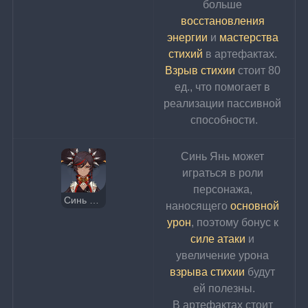
больше 
восстановления 
энергии
 и 
мастерства 
стихий
 в артефактах. 
Взрыв стихии
 стоит 80 
ед., что помогает в 
реализации пассивной 
способности.
Синь Янь может 
играться в роли 
персонажа, 
Синь Янь
наносящего
 основной 
урон
, поэтому 
бонус к 
силе атаки
 и 
увеличение урона 
взрыва стихии
 будут 
ей полезны.
В артефактах стоит 