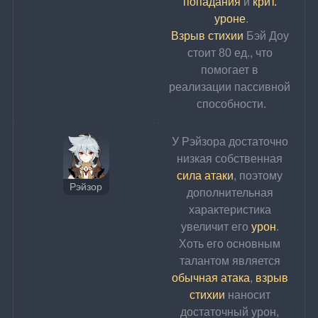
попадания
 и 
крит. 
уроне
.
Взрыв стихии
 Бэй Доу 
стоит 80 ед., что 
помогает в 
реализации пассивной 
способности.
У Рэйзора достаточно 
низкая собственная 
сила атаки
, поэтому 
Рэйзор
дополнительная 
характеристика 
увеличит его 
урон
. 
Хоть его основным 
талантом является 
обычная атака
, 
взрыв 
стихии
 наносит 
достаточный урон, 