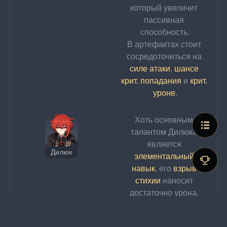
который увеличит 
пассивная 
способность.
В артефактах стоит 
сосредоточиться на 
силе атаки
, 
шансе 
крит. попадания
 и 
крит. 
уроне
.
Хоть основным 
талантом Дилюка 
является 
Дилюк
элементальный 
навык
, его 
взрыв 
стихии
 наносит 
достаточно урона, 
поэтому его 
увеличение будет 